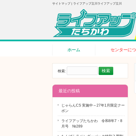
サイトマップ | ライフアップ立川ライフアップ立川
ホーム
センターにつ
検索:
最近の投稿
じゃらんCS 実施中～27年1月限定クー
ポン
ライフアップたちかわ 令和8年7・8
月号 №289